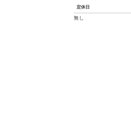
定休日
無し
備考
電子マネー可
決済方法